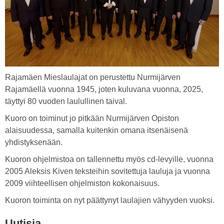
Rajamäen Mieslaulajat on perustettu Nurmijärven
Rajamäellä vuonna 1945, joten kuluvana vuonna, 2025,
täyttyi 80 vuoden laulullinen taival.
Kuoro on toiminut jo pitkään Nurmijärven Opiston
alaisuudessa, samalla kuitenkin omana itsenäisenä
yhdistyksenään.
Kuoron ohjelmistoa on tallennettu myös cd-levyille, vuonna
2005 Aleksis Kiven teksteihin sovitettuja lauluja ja vuonna
2009 viihteellisen ohjelmiston kokonaisuus.
Kuoron toiminta on nyt päättynyt laulajien vähyyden vuoksi.
Uutisia