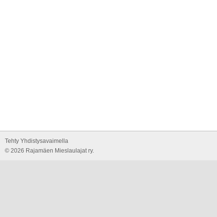
Tehty Yhdistysavaimella
©
2026 Rajamäen Mieslaulajat ry.